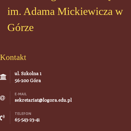
im. Adama Mickiewicza w
Górze
Kontakt
ul. Szkolna 1
56-200 Góra
E-MAIL
sekretariat@logora.edu.pl
TELEFON
65-543-23-41