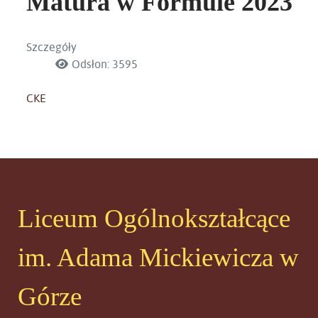
Matura w Formule 2023
Szczegóły
Odsłon: 3595
CKE
Liceum Ogólnokształcące
im. Adama Mickiewicza w
Górze