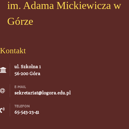
im. Adama Mickiewicza w
Górze
Kontakt
ul. Szkolna 1
56-200 Góra
E-MAIL
sekretariat@logora.edu.pl
TELEFON
65-543-23-41