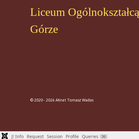
Liceum Ogólnokształc
Górze
© 2020 - 2026 AKnet Tomasz Wadas
J! Info
Request
Session
Profile
Queries
36