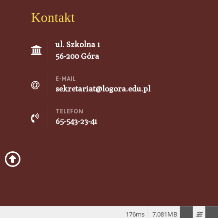
Kontakt
ul. Szkolna 1
56-200 Góra
E-MAIL
sekretariat@logora.edu.pl
TELEFON
65-543-23-41
176ms
7.081MB