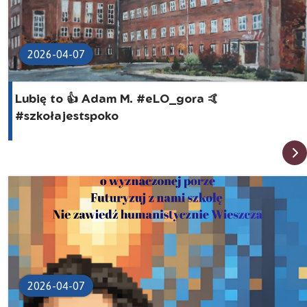
2026-04-07
Lubię to 👍 Adam M. #eLO_gora 🤙
#szkołajestspoko
2026-04-07