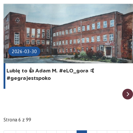
2026-03-30
Lubię to 👍 Adam M. #eLO_gora 🤙
#gegrajestspoko
Strona 6 z 99