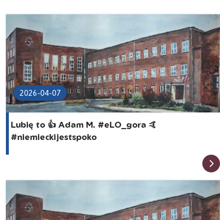
2026-04-07
Lubię to 👍 Adam M. #eLO_gora 🤙
#niemieckijestspoko