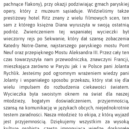
pachnące flakony), przy okazji podziwiając gmach paryskiej
opery, który z muzeum sąsiaduje. Widzieliśmy także
prestiżowy hotel Ritz znany z wielu filmowych scen, ten
sam z którego księżna Diana wyruszyła w swoją ostatnią
podróż. Zwieńczeniem tej wspaniałej wycieczki był
wieczorny rejs po Sekwanie, który dał szansę zobaczenia
Katedry Notre-Dame, najstarszego paryskiego mostu Pont
Neuf oraz przepięknego Mostu Aleksandra III. Przez cały ten
czas towarzyszyła nam przewodniczka, znawczyni Francji,
mieszkająca zarówno w Paryżu jak i w Polsce pani Jolanta
Rychlik. Jesteśmy pod ogromnym wrażeniem wiedzy pani
Jolanty i wspaniałego sposobu przekazu, który stał się dla
wielu impulsem do rozbudzenia ciekawości światem.
Wycieczka była swoistym oknem na świat dla naszej
młodzieży, bogatym doświadczeniem, przyjemnością,
szansą na komunikację w językach obcych, niejednokrotnie
testem zaradności. Nasza młodzież to ekipa, z którą wyjazd
jest przyjemnością. Dziękujemy wszystkim za wysoką
kulturę osobistą, często imponującą wiedzę, doskonałe