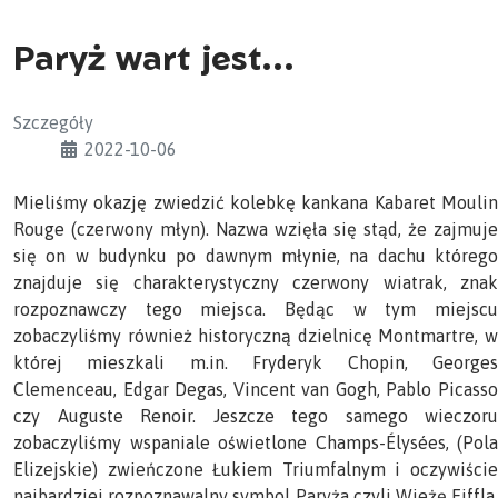
Paryż wart jest...
Szczegóły
2022-10-06
Mieliśmy okazję zwiedzić kolebkę kankana Kabaret Moulin
Rouge (czerwony młyn). Nazwa wzięła się stąd, że zajmuje
się on w budynku po dawnym młynie, na dachu którego
znajduje się charakterystyczny czerwony wiatrak, znak
rozpoznawczy tego miejsca. Będąc w tym miejscu
zobaczyliśmy również historyczną dzielnicę Montmartre, w
której mieszkali m.in. Fryderyk Chopin, Georges
Clemenceau, Edgar Degas, Vincent van Gogh, Pablo Picasso
czy Auguste Renoir. Jeszcze tego samego wieczoru
zobaczyliśmy wspaniale oświetlone Champs-Élysées, (Pola
Elizejskie) zwieńczone Łukiem Triumfalnym i oczywiście
najbardziej rozpoznawalny symbol Paryża czyli Wieżę Eiffla.