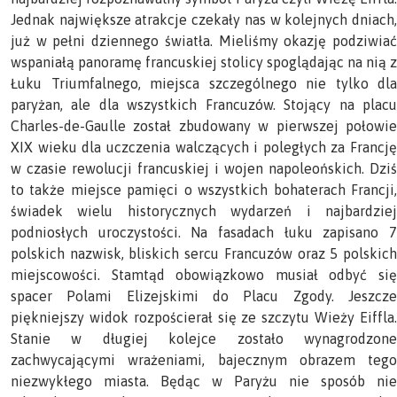
Jednak największe atrakcje czekały nas w kolejnych dniach,
już w pełni dziennego światła. Mieliśmy okazję podziwiać
wspaniałą panoramę francuskiej stolicy spoglądając na nią z
Łuku Triumfalnego, miejsca szczególnego nie tylko dla
paryżan, ale dla wszystkich Francuzów. Stojący na placu
Charles-de-Gaulle został zbudowany w pierwszej połowie
XIX wieku dla uczczenia walczących i poległych za Francję
w czasie rewolucji francuskiej i wojen napoleońskich. Dziś
to także miejsce pamięci o wszystkich bohaterach Francji,
świadek wielu historycznych wydarzeń i najbardziej
podniosłych uroczystości. Na fasadach łuku zapisano 7
polskich nazwisk, bliskich sercu Francuzów oraz 5 polskich
miejscowości. Stamtąd obowiązkowo musiał odbyć się
spacer Polami Elizejskimi do Placu Zgody. Jeszcze
piękniejszy widok rozpościerał się ze szczytu Wieży Eiffla.
Stanie w długiej kolejce zostało wynagrodzone
zachwycającymi wrażeniami, bajecznym obrazem tego
niezwykłego miasta. Będąc w Paryżu nie sposób nie