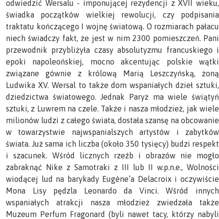
odwiedzić Wersalu - imponującej rezydencji z XVII wieku,
świadka początków wielkiej rewolucji, czy podpisania
traktatu kończącego I wojnę światową. O rozmiarach pałacu
niech świadczy fakt, że jest w nim 2300 pomieszczeń. Pani
przewodnik przybliżyła czasy absolutyzmu francuskiego i
epoki napoleońskiej, mocno akcentując polskie wątki
związane gównie z królową Marią Leszczyńską, żoną
Ludwika XV. Wersal to także dom wspaniałych dzieł sztuki,
dziedzictwa światowego. Jednak Paryż ma wiele świątyń
sztuki, z Luwrem na czele. Także i nasza młodzież, jak wiele
milionów ludzi z całego świata, dostała szansę na obcowanie
w towarzystwie najwspanialszych artystów i zabytków
świata. Już sama ich liczba (około 350 tysięcy) budzi respekt
i szacunek. Wśród licznych rzeźb i obrazów nie mogło
zabraknąć Nike z Samotraki z III lub II w.p.n.e., Wolności
wiodącej lud na barykady Eugène’a Delacroix i oczywiście
Mona Lisy pędzla Leonardo da Vinci. Wśród innych
wspaniałych atrakcji nasza młodzież zwiedzała także
Muzeum Perfum Fragonard (byli nawet tacy, którzy nabyli